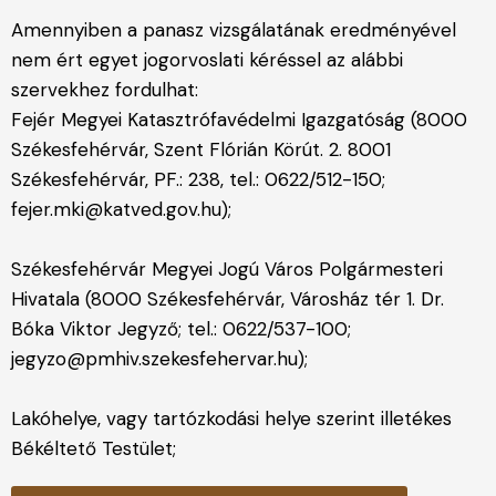
Amennyiben a panasz vizsgálatának eredményével
nem ért egyet jogorvoslati kéréssel az alábbi
szervekhez fordulhat:
Fejér Megyei Katasztrófavédelmi Igazgatóság (8000
Székesfehérvár, Szent Flórián Körút. 2. 8001
Székesfehérvár, PF.: 238, tel.: 0622/512-150;
fejer.mki@katved.gov.hu
);
Székesfehérvár Megyei Jogú Város Polgármesteri
Hivatala (8000 Székesfehérvár, Városház tér 1. Dr.
Bóka Viktor Jegyző; tel.: 0622/537-100;
jegyzo@pmhiv.szekesfehervar.hu
);
Lakóhelye, vagy tartózkodási helye szerint illetékes
Békéltető Testület;