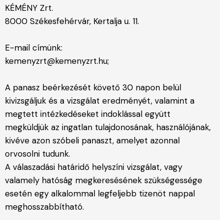
KÉMÉNY Zrt.
8000 Székesfehérvár, Kertalja u. 11.
E-mail címünk:
kemenyzrt@kemenyzrt.hu
;
A panasz beérkezését követő 30 napon belül
kivizsgáljuk és a vizsgálat eredményét, valamint a
megtett intézkedéseket indoklással együtt
megküldjük az ingatlan tulajdonosának, használójának,
kivéve azon szóbeli panaszt, amelyet azonnal
orvosolni tudunk.
A válaszadási határidő helyszíni vizsgálat, vagy
valamely hatóság megkeresésének szükségessége
esetén egy alkalommal legfeljebb tizenöt nappal
meghosszabbítható.